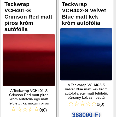
Teckwrap
Teckwrap
VCH401-S
VCH402-S Velvet
Crimson Red matt
Blue matt kék
piros króm
króm autófólia
autófólia
A Teckwrap VCH402-S
Velvet Blue matt kék króm
A Teckwrap VCH401-S
autófólia egy matt felületű,
Crimson Red matt piros
bársony kék színezetű
króm autófólia egy matt
karosszéria fólia.
☆☆☆☆☆
felületű, karmazsin piros
0
(
0
)
színezetű karosszéria fólia.
☆☆☆☆☆
0
(
0
)
368000 Ft